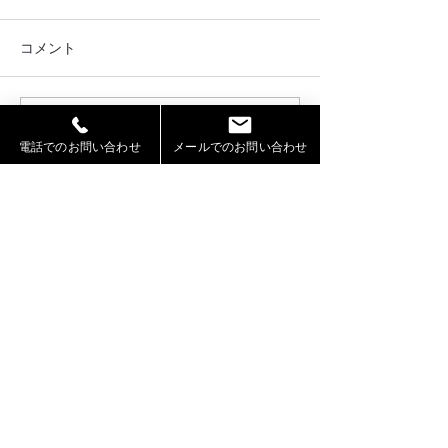
コメント
コメントを追加…
2026年お盆期間における
OMO7旭川by 
電話でのお問い合わせ
メールでのお問い合わせ
休業および営業について
ト様のWEBサイ
ッズモデル葉石
RIKUTO が出演
札幌モデル事務所「Jeepers」（ジーパーズ）
【運営】株式会社シェアスタック
〒060-0002
札幌市中央区北2条西10丁目2－7
Wall003号室