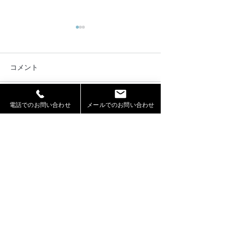
コメント
電話でのお問い合わせ
メールでのお問い合わせ
コメントを追加…
2026年お盆期間における
OMO7旭川by 
休業および営業について
ト様のWEBサイ
ッズモデル葉石
RIKUTO が出演
札幌モデル事務所「Jeepers」（ジーパーズ）