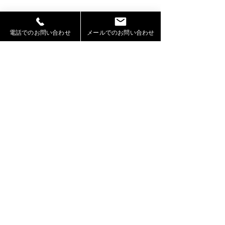
電話でのお問い合わせ
メールでのお問い合わせ
コメント
コメントを追加…
2026年お盆期間における
OMO7旭川by 
休業および営業について
ト様のWEBサイ
ッズモデル葉石
RIKUTO が出演
札幌モデル事務所「Jeepers」（ジーパーズ）