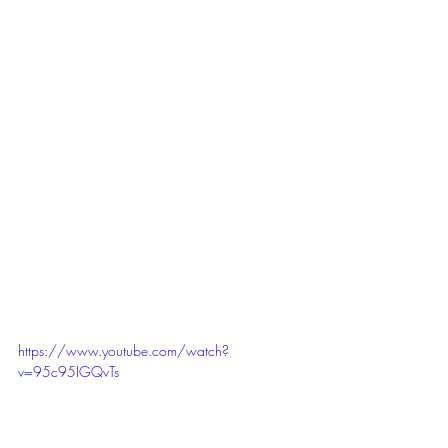
https://www.youtube.com/watch?
v=95c95IGQvTs