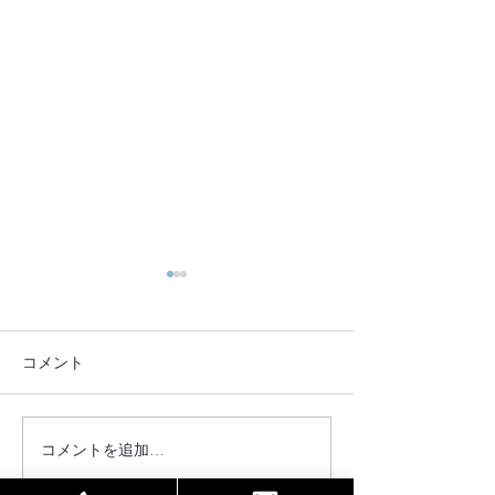
コメント
コメントを追加…
2026年お盆期間における
OMO7旭川by 
休業および営業について
ト様のWEBサイ