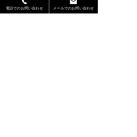
ッズモデル葉石
電話でのお問い合わせ
メールでのお問い合わせ
RIKUTO が出演
札幌モデル事務所「Jeepers」（ジーパーズ）
【運営】株式会社シェアスタック
〒060-0002
札幌市中央区北2条西10丁目2－7
Wall003号室
TEL:
011-522-9739
FAX:
011-522-9740
※お電話が込み合っている、又は撮影やレッスンの際にお電話での
ご対応が難しい場合がございます。
​大変恐れ入りますが、代表アドレス迄（
info@jeepers-model.com
）ご
連絡ください。
​※お車でお越しの際は、お近くの有料駐車場をご利用ください。
※当サイトに掲載している画像及び内容は全てJeepersに帰属し、
無断転載を一切禁止いたします。
法人番号：3430001063685