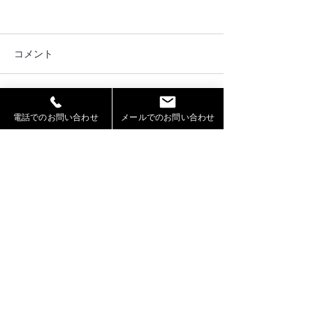
コメント
コメントを追加…
2026年お盆期間における
OMO7旭川by 
電話でのお問い合わせ
メールでのお問い合わせ
休業および営業について
ト様のWEBサイ
ッズモデル葉石
RIKUTO が出演
札幌モデル事務所「Jeepers」（ジーパーズ）
【運営】株式会社シェアスタック
〒060-0002