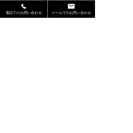
電話でのお問い合わせ
メールでのお問い合わせ
コメント
コメントを追加…
2026年お盆期間における
OMO7旭川by 
休業および営業について
ト様のWEBサイ
ッズモデル葉石
RIKUTO が出演
札幌モデル事務所「Jeepers」（ジーパーズ）
【運営】株式会社シェアスタック
〒060-0002