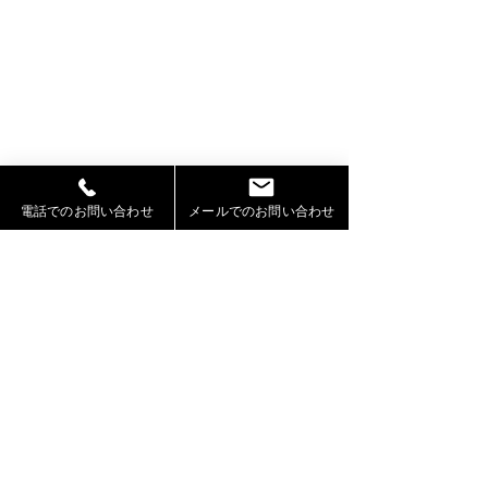
電話でのお問い合わせ
メールでのお問い合わせ
コメント
コメントを追加…
2026年お盆期間における
OMO7旭川by 
休業および営業について
ト様のWEBサイ
ッズモデル葉石