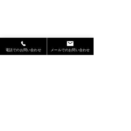
電話でのお問い合わせ
メールでのお問い合わせ
コメント
コメントを追加…
2026年お盆期間における
OMO7旭川by 
休業および営業について
ト様のWEBサイ
ッズモデル葉石
RIKUTO が出演