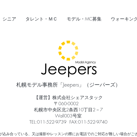
シニア
タレント・ＭＣ
モデル・MC募集
ウォーキン
札幌モデル事務所「Jeepers」（ジーパーズ）
【運営】株式会社シェアスタック
〒060-0002
札幌市中央区北2条西10丁目2－7
Wall003号室
TEL:011-522-9739 FAX:011-522-9740
が込み合っている、又は撮影やレッスンの際にお電話でのご対応が難しい場合がご