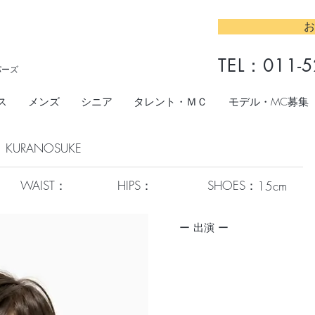
お
TEL：
011-5
パーズ
ス
メンズ
シニア
タレント・ＭＣ
モデル・MC募集
KURANOSUKE
WAIST：
HIPS：
SHOES：
15cm
​ー 出演 ー