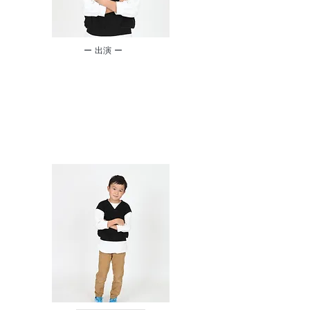
​ー 出演 ー