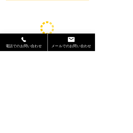
電話でのお問い合わせ
メールでのお問い合わせ
札幌モデル事務所「Jeepers」（ジーパーズ）
【運営】株式会社シェアスタック
〒060-0002
札幌市中央区北2条西10丁目2－7
Wall003号室
TEL:
011-522-9739
FAX:
011-522-9740
※お電話が込み合っている、又は撮影やレッスンの際にお電話での
ご対応が難しい場合がございます。
​大変恐れ入りますが、代表アドレス迄（
info@jeepers-model.com
）ご
連絡ください。
​※お車でお越しの際は、お近くの有料駐車場をご利用ください。
※当サイトに掲載している画像及び内容は全てJeepersに帰属し、
無断転載を一切禁止いたします。
法人番号：3430001063685