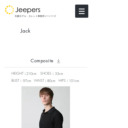
札幌モデル・タレント事務所ジーパーズ
Jack
Composite
HEIGHT：
SHOES：
210cm
33cm
BUST：
WAIST：
HIPS：
97cm
80cm
101cm