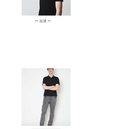
​ー 出演 ー