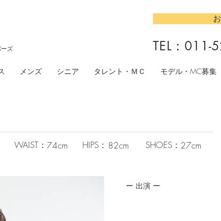
お
TEL：
011-5
パーズ
ス
メンズ
シニア
タレント・ＭＣ
モデル・MC募集
WAIST：
HIPS：
SHOES：
74cm
82cm
27cm
​ー 出演 ー